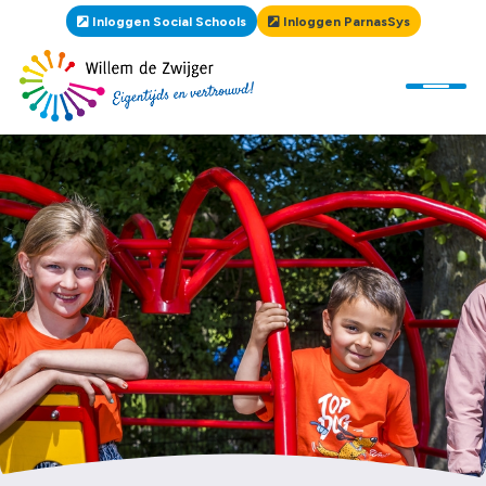
Inloggen Social Schools
Inloggen ParnasSys
Home
De school
Informatie
Leerlingen
Contact